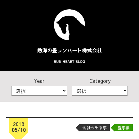
熱海の畳
ランハート株式会社
Year
Category
2018
会社の出来事
畳事業
05
/
10