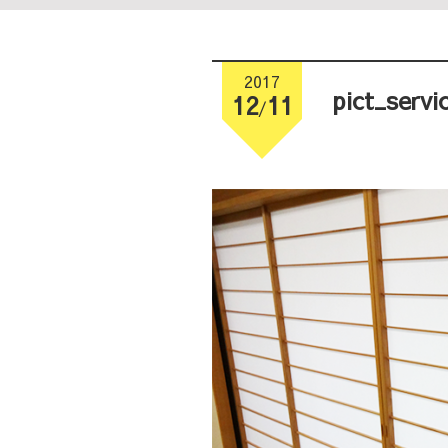
2017
pict_servi
12
11
/