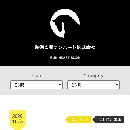
熱海の畳
ランハート株式会社
Year
Category
2020
コルトｾﾞﾐ
会社の出来事
10
/
5